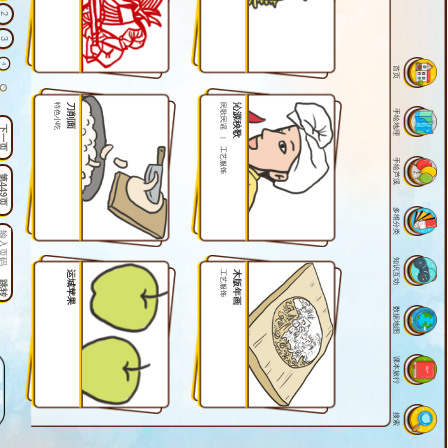
2
3
4
首页
5
特色小吃
刀削面
民歌民谣
沁源秧歌
手绘地理
6
下一页
|
7
工艺服饰
手绘芦溪
8
第449页
9
多维分类
10
11
知识互动
12
运城苹果
工艺服饰
木版年画
跳转
13
数据地图
14
15
课本旅行
16
17
18
搜索
19