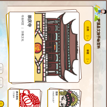
寺庙祠堂
崇庆寺
芦溪县文旅手绘百科
分类
|
宗教文化
标签
首页
上一页
工艺服饰
静乐剪纸
非物质文化遗产
晋剧
1