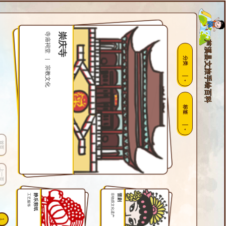
寺庙祠堂
崇庆寺
芦溪县文旅手绘百科
分类
|
宗教文化
标签
首页
上一页
工艺服饰
静乐剪纸
非物质文化遗产
晋剧
1