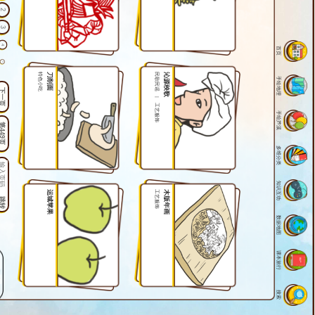
2
3
4
首页
5
特色小吃
刀削面
民歌民谣
沁源秧歌
手绘地理
6
下一页
|
7
工艺服饰
手绘芦溪
8
第449页
9
多维分类
10
11
知识互动
12
运城苹果
工艺服饰
木版年画
跳转
13
数据地图
14
15
课本旅行
16
17
18
搜索
19