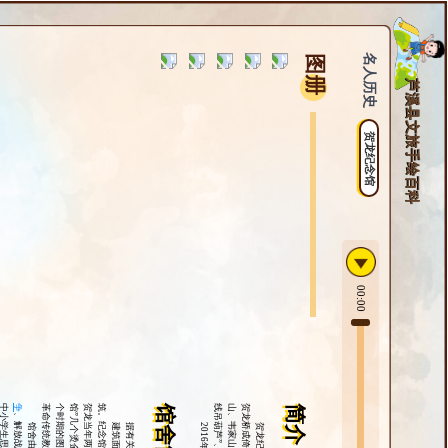
名人历史
图册
芦溪县文旅手绘百科
贺龙纪念馆
00:00
争
。
馆舍简介
简介