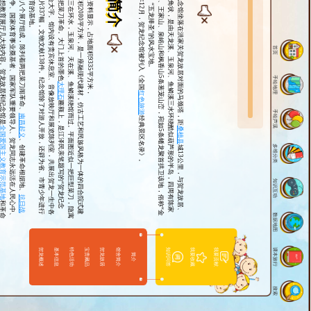
中
是
馆
个
革
色
筑
贺
。
贺
山
线
、
解
放
战
争
、
国
家
体
育
事
业
奠
基
者
、
国
家
军
队
重
要
领
导
人
、
贺
龙
同
志
永
远
活
在
人
民
心
中
、
小
学
生
思
想
教
育
展
厅
几
大
块
内
容
。
贺
龙
故
居
和
纪
念
馆
馆舍由八个展厅组成，陈列着两把菜刀闹革命、
建
筑
面
积
2
0
8
0
平
方
米
，
是
一
座
融
现
代
建
材
，
仿
古
工
艺
和
民
族
风
格
为
一
体
的
四
合
院
式
建
。
纪
念
馆
三
在
环
水
，
玉
泉
河
、
天
在
溪
、
鱼
鳞
溪
绕
馆
而
过
。
平
面
图
近
似
一
把
巨
型
菜
刀
，
隐
寓
龙
当
年
两
把
菜
刀
革
命
。
大
门
上
首
的
墨
据有关资料显示，占地面积9335平方米，
2016年12月，贺龙纪念馆被列入《全国
贺龙纪念馆坐落在洪家关贺龙故居对面的马颈塔，距
首页
手绘地理
大理石
红色旅游
匾
额
上
，
是
江
泽
民
亲
笔
题
写
的
“
贺
龙
纪
念
”
几
个
烫
金
大
字
。
馆
内
设
有
贵
宾
休
息
室
、
音
像
放
映
厅
和
展
览
陈
列
室
，
共
展
出
贺
龙
一
生
中
各
时
期
的
图
片
3
3
7
幅
，
文
物
文
献
1
3
8
件
。
纪
念
馆
除
了
对
游
人
开
放
，
还
辟
为
省
、
市
青
少
年
进
行
命
传
统
教
育
的
基
地
手绘芦溪
南昌起义
经典景区名录》。
国爱国主义教育示范基地
桑植县
、创建革命根据地、
多维分类
城
1
3
公
里
，
与
贺
龙
故
居
、
龙
桥
成
倚
角
状
，
是
由
天
龙
溪
、
玉
泉
河
、
鱼
鳞
溪
三
水
环
绕
酷
似
葫
芦
形
的
半
岛
，
四
周
有
陈
家
、
韦
家
山
、
王
家
山
、
泉
峪
山
和
枫
香
山
5
条
葱
茏
山
峦
，
宛
如
5
条
蟠
龙
聚
首
拱
卫
该
地
，
俗
称
“
金
吊
葫
芦
”
、
“
五
龙
捧
圣
”
的
风
水
宝
地
知识互动
抗
日
战
和
革
命
数据地图
课本旅行
贺龙概述
基本信息
特色活动
宝贵藏品
贺龙故居
馆舍简介
知识问答
我要收藏
我要贡献
简介
搜索